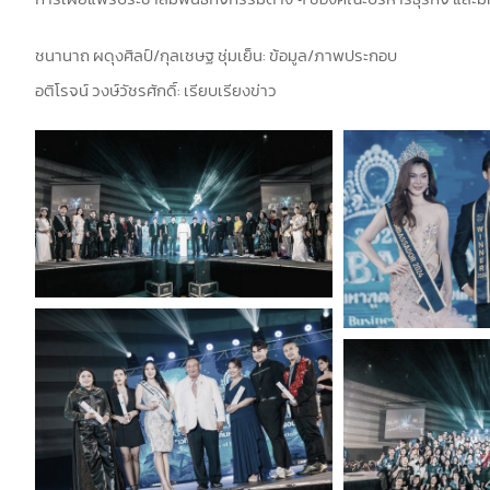
ชนานาถ ผดุงศิลป์/กุลเชษฐ ชุ่มเย็น: ข้อมูล/ภาพประกอบ
อติโรจน์ วงษ์วัชรศักดิ์: เรียบเรียงข่าว