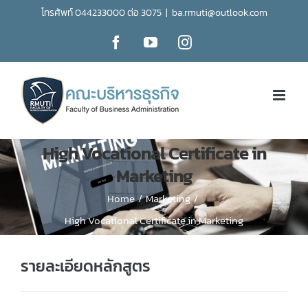
Skip
โทรศัพท์ 044233000 ต่อ 3075
|
ba.rmuti@outlook.com
to
Facebook
YouTube
Instagram
content
High Vocational Certificate in
Marketing
Home
/
Marketing
/
High Vocational Certificate in Marketing
รายละเอียดหลักสูตร