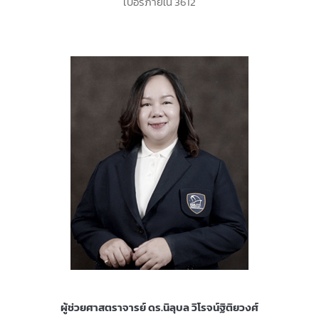
เบอร์ภายใน 3612
ผู้ช่วยศาสตราจารย์ ดร.นิลุบล วิโรจน์ฐิติยวงศ์