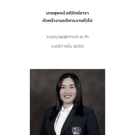
นายสุพจน์ อภิรักษ์ธารา
หัวหน้างานบริหารงานทั่วไป
supoj.ap@rmuti.ac.th
เบอร์ภายใน 3690