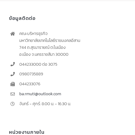
ข้อมูลติดต่อ
คณะบริหารธุรกิจ
มหาวิทยาลัยเทคโนโลยีราชมงคลอีสาน
744 ถ.สุรนารายณ์ ต.ในเมือง
อ.เมือง จ.นครราชสีมา 30000
044233000 ต่อ 3075
0980735889
044233076
ba.rmuti@outlook.com
จันทร์ - ศุกร์: 8:00 น. - 16:30 น.
หน่วยงานภายใน