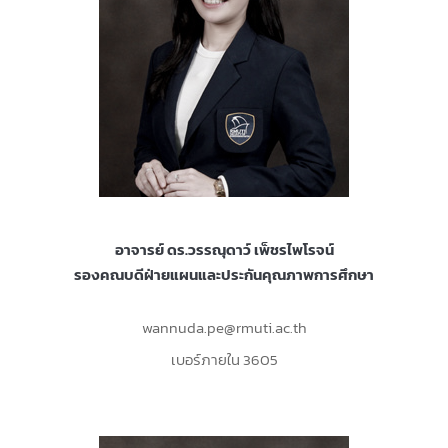
อาจารย์ ดร.วรรณุดาว์ เพ็ชรไพโรจน์
รองคณบดีฝ่ายแผนและประกันคุณภาพการศึกษา
wannuda.pe@rmuti.ac.th
เบอร์ภายใน 3605