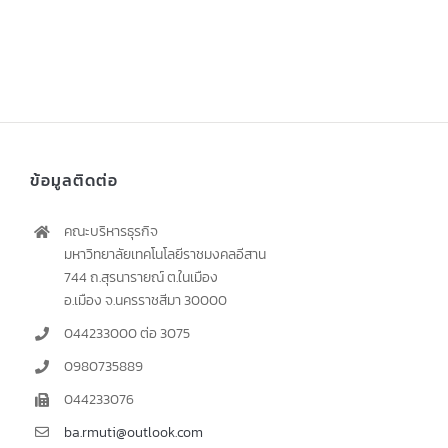
ข้อมูลติดต่อ
คณะบริหารธุรกิจ
มหาวิทยาลัยเทคโนโลยีราชมงคลอีสาน
744 ถ.สุรนารายณ์ ต.ในเมือง
อ.เมือง จ.นครราชสีมา 30000
044233000 ต่อ 3075
0980735889
044233076
ba.rmuti@outlook.com