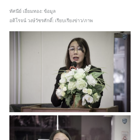
ทัศนีย์ เอี่ยมทอง: ข้อมูล
อติโรจน์ วงษ์วัชรศักดิ์: เรียบเรียงข่าว/ภาพ