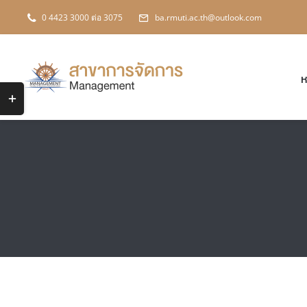
Skip
0 4423 3000 ต่อ 3075
ba.rmuti.ac.th@outlook.com
to
content
ห
Toggle
Sliding
Bar
Area