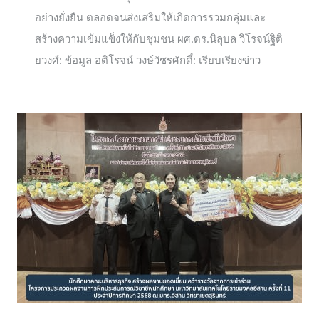
อย่างยั่งยืน ตลอดจนส่งเสริมให้เกิดการรวมกลุ่มและ
สร้างความเข้มแข็งให้กับชุมชน ผศ.ดร.นิลุบล วิโรจน์ฐิติ
ยวงศ์: ข้อมูล อติโรจน์ วงษ์วัชรศักดิ์: เรียบเรียงข่าว