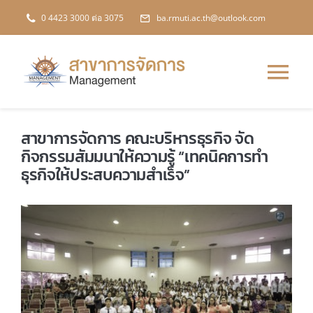
Skip
0 4423 3000 ต่อ 3075
ba.rmuti.ac.th@outlook.com
to
content
Tog
Nav
หน้าหลัก
สาขาการจัดการ คณะบริหารธุรกิจ จัด
กิจกรรมสัมมนาให้ความรู้ “เทคนิคการทำ
ธุรกิจให้ประสบความสำเร็จ”
เกี่ยวกับสาขา
หลักสูตร
ข่าวสาร
การประกันคุณภาพฯ