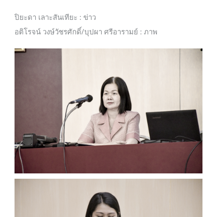
ปิยะดา เลาะสันเทียะ : ข่าว
อติโรจน์ วงษ์วัชรศักดิ์/บุปผา ศรีอารามย์ : ภาพ