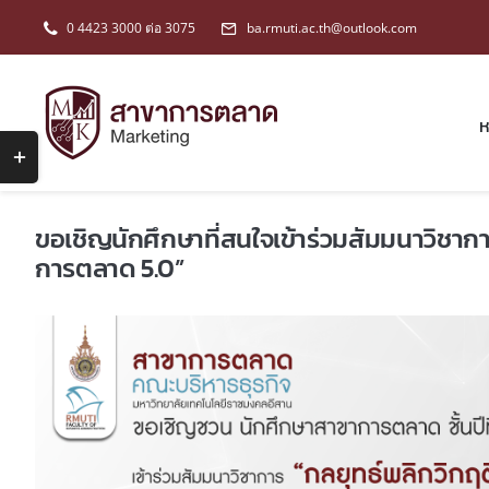
Skip
0 4423 3000 ต่อ 3075
ba.rmuti.ac.th@outlook.com
to
content
ห
Toggle
Sliding
Bar
ขอเชิญนักศึกษาที่สนใจเข้าร่วมสัมมนาวิชากา
Area
การตลาด 5.0”