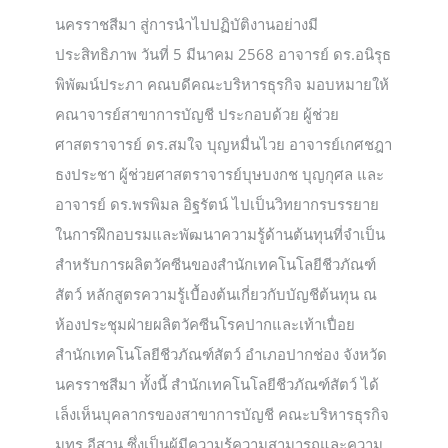
นครราชสีมา สู่การนำไปปฏิบัติงานอย่างมี
ประสิทธิภาพ วันที่ 5 มีนาคม 2568 อาจารย์ ดร.อนิรุธ
พิพัฒน์ประภา คณบดีคณะบริหารธุรกิจ มอบหมายให้
คณาจารย์สาขาการบัญชี ประกอบด้วย ผู้ช่วย
ศาสตราจารย์ ดร.สมใจ บุญหมื่นไวย อาจารย์เกศชฎา
ธงประชา ผู้ช่วยศาสตราจารย์บุษบงกช บุญกุศล และ
อาจารย์ ดร.พรพิมล อิฐรัตน์ ไปเป็นวิทยากรบรรยาย
ในการฝึกอบรมและพัฒนาความรู้ด้านต้นทุนที่จำเป็น
สำหรับการผลิตวัคซีนของสำนักเทคโนโลยีชีวภัณฑ์
สัตว์ หลักสูตรความรู้เบื้องต้นเกี่ยวกับบัญชีต้นทุน ณ
ห้องประชุมฝ่ายผลิตวัคซีนโรคปากและเท้าเปื่อย
สำนักเทคโนโลยีชีวภัณฑ์สัตว์ อำเภอปากช่อง จังหวัด
นครราชสีมา ทั้งนี้ สำนักเทคโนโลยีชีวภัณฑ์สัตว์ ได้
เล็งเห็นบุคลากรของสาขาการบัญชี คณะบริหารธุรกิจ
มทร.อีสาน ซึ่งเป็นผู้มีความรู้ความสามารถและความ