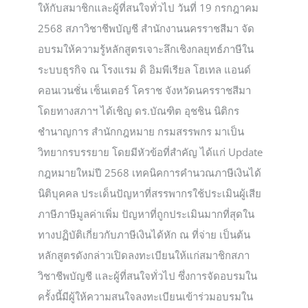
ให้กับสมาชิกและผู้ที่สนใจทั่วไป วันที่ 19 กรกฎาคม
2568 สภาวิชาชีพบัญชี สำนักงานนครราชสีมา จัด
อบรมให้ความรู้หลักสูตรเจาะลึกเชิงกลยุทธ์ภาษีใน
ระบบธุรกิจ ณ โรงแรม ดิ อิมพีเรียล โฮเทล แอนด์
คอนเวนชั่น เซ็นเตอร์ โคราช จังหวัดนครราชสีมา
โดยทางสภาฯ ได้เชิญ ดร.บัณฑิต อุชชิน นิติกร
ชำนาญการ สำนักกฎหมาย กรมสรรพกร มาเป็น
วิทยากรบรรยาย โดยมีหัวข้อที่สำคัญ ได้แก่ Update
กฎหมายใหม่ปี 2568 เทคนิคการคำนวณภาษีเงินได้
นิติบุคคล ประเด็นปัญหาที่สรรพากรใช้ประเมินผู้เสีย
ภาษีภาษีมูลค่าเพิ่ม ปัญหาที่ถูกประเมินมากที่สุดใน
ทางปฏิบัติเกี่ยวกับภาษีเงินได้หัก ณ ที่จ่าย เป็นต้น
หลักสูตรดังกล่าวเปิดลงทะเบียนให้แก่สมาชิกสภา
วิชาชีพบัญชี และผู้ที่สนใจทั่วไป ซึ่งการจัดอบรมใน
ครั้งนี้มีผู้ให้ความสนใจลงทะเบียนเข้าร่วมอบรมใน