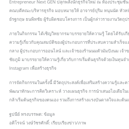
Entrepreneur Next GEN ปลุกพลังนักธุรกิจใหม่ ณ ห้องประชุมชั้
คณบดีคณะบริหารธุรกิจ มอบหมายให้ อาจารย์ปุริม หนุนนัด หัว
ย์รฐกฤษ ธนพิทชัย ผู้รับผิดชอบโครงการ เป็นผู้กล่าวรายงานวัตถ
ภายในกิจกรรม ได้เชิญวิทยากรมาบรรยายให้ความรู้ โดยได้รับเกี
ความรู้เกี่ยวกับคุณสมบัติของผู้ประกอบการที่ประสบความสำเร็จ
กลาง ผู้ประกอบการออนไลน์ และเจ้าของร้านนมตัวมัมปังนม เจ้
ชัยภูมิ มาบรรยายให้ความรู้เกี่ยวกับการเริ่มต้นธุรกิจด้วยเงินทุ
Instagram เพื่อสร้างธุรกิจ
การจัดกิจกรรมในครั้งนี้ มีวัตถุประสงค์เพื่อเสริมสร้างความรู้แ
พัฒนาทักษะการคิดวิเคราะห์ วางแผนธุรกิจ การนำเสนอไอเดียในเชิงสร
กล้าเริ่มต้นธุรกิจของตนเอง รวมถึงการสร้างแรงบันดาลใจและต้
ฐปนีย์ ทรงบรรพต: ข้อมูล
อติโรจน์ วงษ์วัชรศักดิ์: เรียบเรียงข่าว/ภาพ