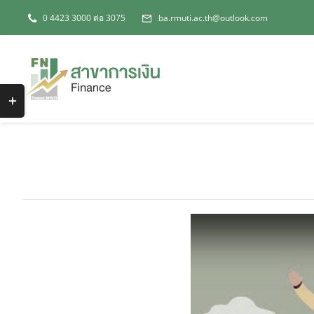
Skip
0 4423 3000 ต่อ 3075
ba.rmuti.ac.th@outlook.com
to
content
Toggle
Sliding
Bar
Area